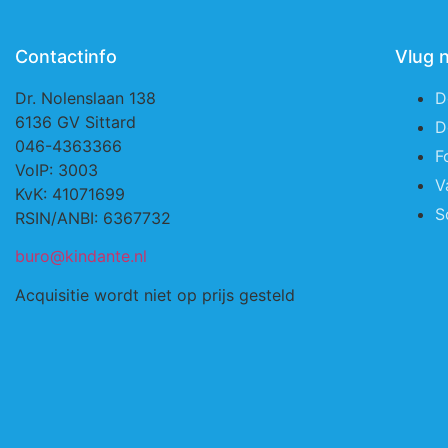
Contactinfo
Vlug 
Dr. Nolenslaan 138
D
6136 GV Sittard
D
046-4363366
F
VoIP: 3003
V
KvK: 41071699
S
RSIN/ANBI: 6367732
buro@kindante.nl
Acquisitie wordt niet op prijs gesteld