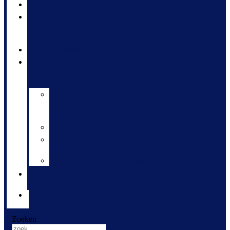
Nieuws
Missie
en
visie
Strategie
Onderwijs
en
zorg
Onderwijs
en
zorg
KindanteKwadrant
Passend
Onderwijs
Nieuwkomersonderwijs
Werken
bij
Contact
Zoeken