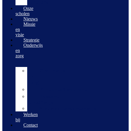
partners
Onze
scholen
Nieuws
Missie
en
visie
Strategie
Onderwijs
en
zorg
Onderwijs
en
zorg
KindanteKwadrant
Passend
Onderwijs
Nieuwkomersonderwijs
Werken
bij
Contact