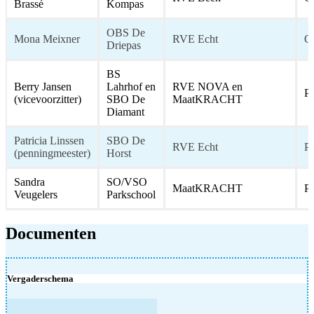
Brassé
Kompas
OBS De
Mona Meixner
RVE Echt
O
Driepas
BS
Berry Jansen
Lahrhof en
RVE NOVA en
Pe
(vicevoorzitter)
SBO De
MaatKRACHT
Diamant
Patricia Linssen
SBO De
RVE Echt
Pe
(penningmeester)
Horst
Sandra
SO/VSO
MaatKRACHT
Pe
Veugelers
Parkschool
Documenten
Vergaderschema