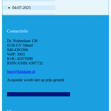
04-07-2025
Contactinfo
Dr. Nolenslaan 138
6136 GV Sittard
046-4363366
VoIP: 3003
KvK: 41071699
RSIN/ANBI: 6367732
buro@kindante.nl
Acquisitie wordt niet op prijs gesteld
Linkedin
Facebook-f
Youtube
Instagram