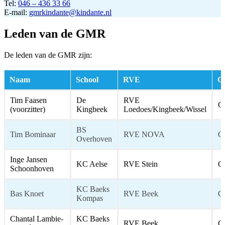
Tel:
046 – 436 33 66
E-mail:
gmrkindante@kindante.nl
Leden van de GMR
De leden van de GMR zijn:
Naam
School
RVE
Ge
Tim Faasen
De
RVE
O
(voorzitter)
Kingbeek
Loedoes/Kingbeek/Wissel
BS
Tim Bominaar
RVE NOVA
O
Overhoven
Inge Jansen
KC Aelse
RVE Stein
O
Schoonhoven
KC Baeks
Bas Knoet
RVE Beek
O
Kompas
Chantal Lambie-
KC Baeks
RVE Beek
O