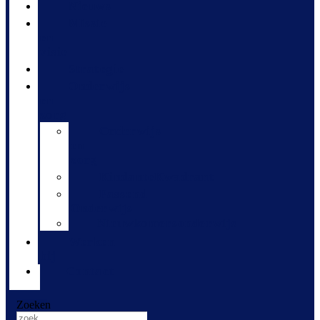
Nieuws
Missie
en
visie
Strategie
Onderwijs
en
zorg
Onderwijs
en
zorg
KindanteKwadrant
Passend
Onderwijs
Nieuwkomersonderwijs
Werken
bij
Contact
Zoeken