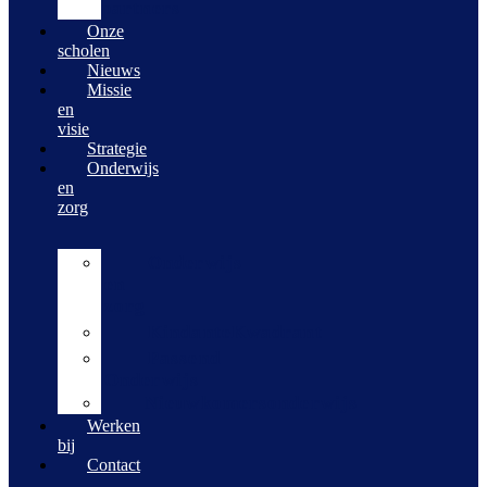
partners
Onze
scholen
Nieuws
Missie
en
visie
Strategie
Onderwijs
en
zorg
Onderwijs
en
zorg
KindanteKwadrant
Passend
Onderwijs
Nieuwkomersonderwijs
Werken
bij
Contact