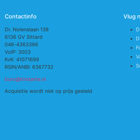
Contactinfo
Vlug 
Dr. Nolenslaan 138
D
6136 GV Sittard
D
046-4363366
F
VoIP: 3003
V
KvK: 41071699
S
RSIN/ANBI: 6367732
buro@kindante.nl
Acquisitie wordt niet op prijs gesteld