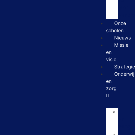
10
jaar
partn
Onze
scholen
Nieuws
Missie
en
visie
Strategie
Onderwij
en
zorg
O
en
zorg
K