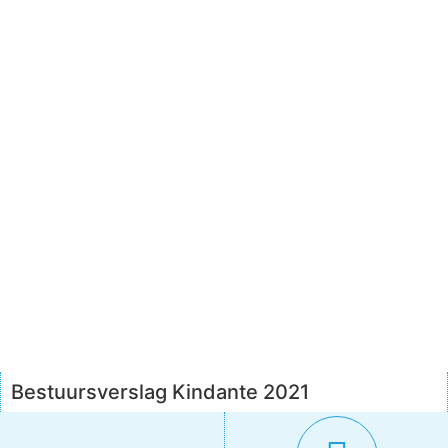
Op deze pagina kun je het document downloaden dat
je zocht
Bestuursverslag Kindante 2021