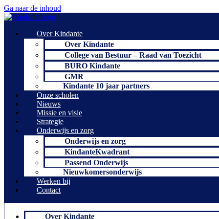
Ga naar de inhoud
Over Kindante
Over Kindante
College van Bestuur – Raad van Toezicht
BURO Kindante
GMR
Kindante 10 jaar partners
Onze scholen
Nieuws
Missie en visie
Strategie
Onderwijs en zorg
Onderwijs en zorg
KindanteKwadrant
Passend Onderwijs
Nieuwkomersonderwijs
Werken bij
Contact
Over Kindante