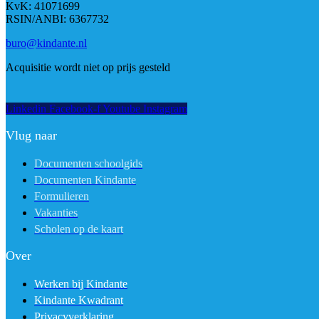
KvK: 41071699
RSIN/ANBI: 6367732
buro@kindante.nl
Acquisitie wordt niet op prijs gesteld
Linkedin
Facebook-f
Youtube
Instagram
Vlug naar
Documenten schoolgids
Documenten Kindante
Formulieren
Vakanties
Scholen op de kaart
Over
Werken bij Kindante
Kindante Kwadrant
Privacyverklaring