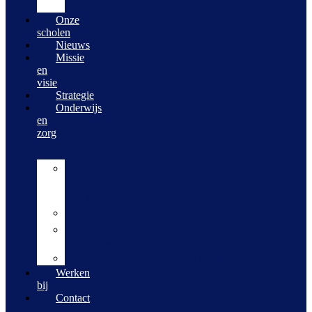
partners
Onze
scholen
Nieuws
Missie
en
visie
Strategie
Onderwijs
en
zorg
Onderwijs
en
zorg
KindanteKwadrant
Passend
Onderwijs
Nieuwkomersonderwijs
Werken
bij
Contact