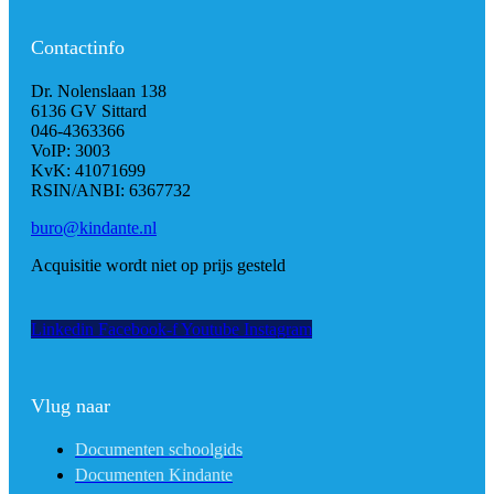
Contactinfo
Dr. Nolenslaan 138
6136 GV Sittard
046-4363366
VoIP: 3003
KvK: 41071699
RSIN/ANBI: 6367732
buro@kindante.nl
Acquisitie wordt niet op prijs gesteld
Linkedin
Facebook-f
Youtube
Instagram
Vlug naar
Documenten schoolgids
Documenten Kindante