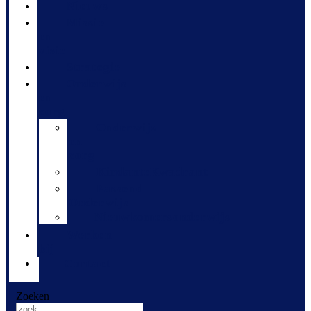
Nieuws
Missie
en
visie
Strategie
Onderwijs
en
zorg
Onderwijs
en
zorg
KindanteKwadrant
Passend
Onderwijs
Nieuwkomersonderwijs
Werken
bij
Contact
Zoeken