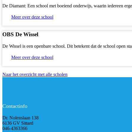
De Diamant: Een school met boeiend onderwijs, waarin iedereen ergen
Meer over deze school
OBS De Wissel
De Wissel is een openbare school. Dit betekent dat de school open sta
Meer over deze school
Naar het overzicht met alle scholen
Contactinfo
Dr. Nolenslaan 138
6136 GV Sittard
046-4363366