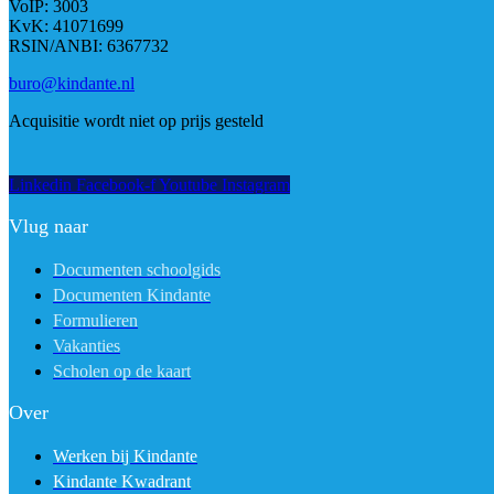
VoIP: 3003
KvK: 41071699
RSIN/ANBI: 6367732
buro@kindante.nl
Acquisitie wordt niet op prijs gesteld
Linkedin
Facebook-f
Youtube
Instagram
Vlug naar
Documenten schoolgids
Documenten Kindante
Formulieren
Vakanties
Scholen op de kaart
Over
Werken bij Kindante
Kindante Kwadrant