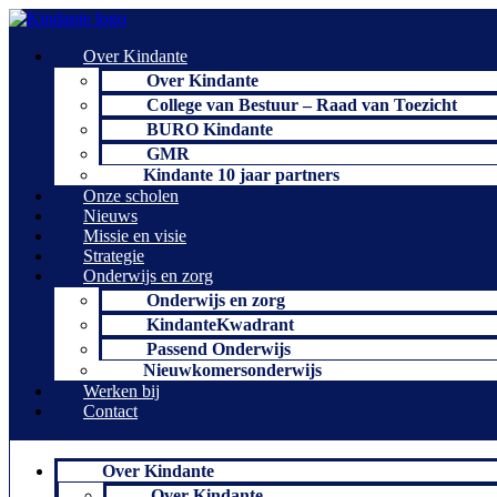
Ga
naar
Over Kindante
de
inhoud
Over Kindante
College van Bestuur – Raad van Toezicht
BURO Kindante
GMR
Kindante 10 jaar partners
Onze scholen
Nieuws
Missie en visie
Strategie
Onderwijs en zorg
Onderwijs en zorg
KindanteKwadrant
Passend Onderwijs
Nieuwkomersonderwijs
Werken bij
Contact
Over Kindante
Over Kindante