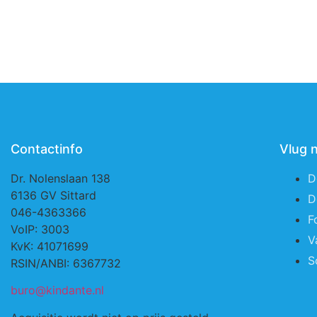
Contactinfo
Vlug 
Dr. Nolenslaan 138
D
6136 GV Sittard
D
046-4363366
F
VoIP: 3003
V
KvK: 41071699
S
RSIN/ANBI: 6367732
buro@kindante.nl