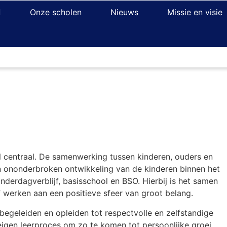
Onze scholen
Nieuws
Missie en visie
centraal. De samenwerking tussen kinderen, ouders en
n ononderbroken ontwikkeling van de kinderen binnen het
derdagverblijf, basisschool en BSO. Hierbij is het samen
f werken aan een positieve sfeer van groot belang.
 begeleiden en opleiden tot respectvolle en zelfstandige
eigen leerproces om zo te komen tot persoonlijke groei