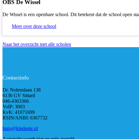
OBS De Wissel
De Wissel is een openbare school. Dit betekent dat de school open sta
Meer over deze school
Naar het overzicht met alle scholen
Contactinfo
Dr. Nolenslaan 138
6136 GV Sittard
046-4363366
VoIP: 3003
KvK: 41071699
RSIN/ANBI: 6367732
buro@kindante.nl
Acquisitie wordt niet op prijs gesteld