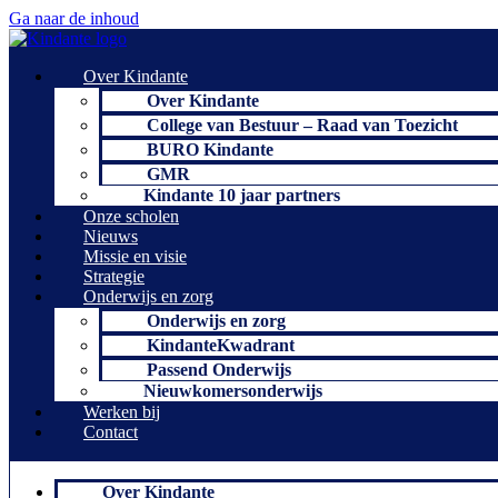
Ga naar de inhoud
Over Kindante
Over Kindante
College van Bestuur – Raad van Toezicht
BURO Kindante
GMR
Kindante 10 jaar partners
Onze scholen
Nieuws
Missie en visie
Strategie
Onderwijs en zorg
Onderwijs en zorg
KindanteKwadrant
Passend Onderwijs
Nieuwkomersonderwijs
Werken bij
Contact
Over Kindante